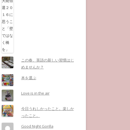
この春、英語の新しい習慣はじ
めませんか？
本を選ぶ
Love is in the air
今日うれしかったこと。楽しか
ったこと。
Good Night Gorilla