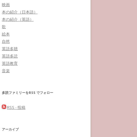
映画
本の紹介（日本語）
本の紹介（英語）
歌
絵本
自然
英語多聴
英語多読
英語教育
音楽
多読ファミリーをRSS でフォロー
RSS - 投稿
アーカイブ