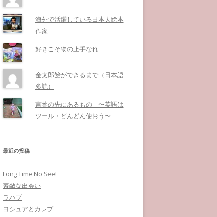
海外で活躍している日本人絵本
作家
好きこそ物の上手なれ
金太郎飴ができるまで（日本語
多読）
言葉の先にあるもの 〜英語は
ツール・どんどん使おう〜
最近の投稿
Long Time No See!
素敵な出会い
ラハブ
ヨシュアとカレブ