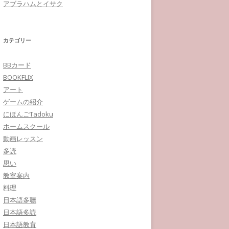
アブラハムとイサク
カテゴリー
BBカード
BOOKFLIX
アート
ゲームの紹介
にほんごTadoku
ホームスクール
動画レッスン
多読
思い
教室案内
料理
日本語多聴
日本語多読
日本語教育