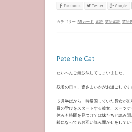
Facebook
Twitter
Google
カテゴリー:
BBカード
,
多読
,
英語多読
,
英語
Pete the Cat
たいへんご無沙汰してしまいました。
残暑の日々、皆さまいかがお過ごしです
５月半ばから一時帰国していた長女が無
目の学びをスタートする彼女、スーツケ
休みも時間を見つけては妹たちと読み聞
齢になってもお互い読み聞かせをしてい