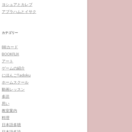
ヨシュアとカレブ
アブラハムとイサク
カテゴリー
BBカード
BOOKFLIX
アート
ゲームの紹介
にほんごTadoku
ホームスクール
動画レッスン
多読
思い
教室案内
料理
日本語多聴
日本語多読