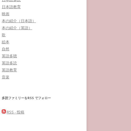
日本語教育
映画
本の紹介（日本語）
本の紹介（英語）
歌
絵本
自然
英語多聴
英語多読
英語教育
音楽
多読ファミリーをRSS でフォロー
RSS - 投稿