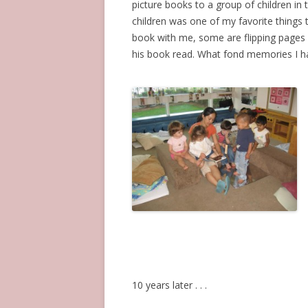
picture books to a group of children in
children was one of my favorite things 
book with me, some are flipping pages o
his book read. What fond memories I h
10 years later . . .