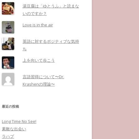
湯豆腐は「ゆとうふ」と読まな
いのですか？
Love is in the air
英語に対するポジティブな気持
ち
上を向いて歩こう
言語習得について〜Dr.
Krashenの理論〜
最近の投稿
Long Time No See!
素敵な出会い
ラハブ