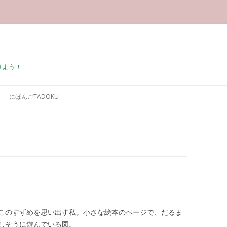
けよう！
コンテンツへ移動
にほんごTADOKU
このすずめを思い出す私。小さな絵本のページで、だるま
しそうに遊んでいる図。