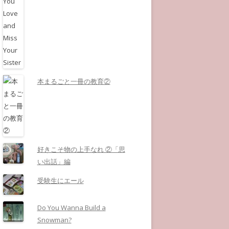
本まるごと一冊の教育②
好きこそ物の上手なれ ②「思
い出話」編
受験生にエール
Do You Wanna Build a
Snowman?