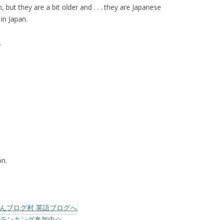
n, but they are a bit older and . . . they are Japanese
in Japan.
.
on.
☆ランキング参加中☆