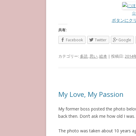
ボタンにク
共有:
Facebook
Twitter
Google
カテゴリー:
多読
,
思い
,
絵本
| 投稿日:
2014
My Love, My Passion
My former boss posted the photo below
back then. Don’t ask me how old I was.
The photo was taken about 10 years ago