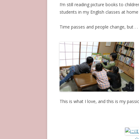
I’m still reading picture books to childre
students in my English classes at home 
Time passes and people change, but . . 
This is what I love, and this is my passi