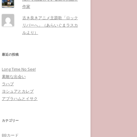
作家
古き良きアニメ主題歌「ロック
リバーへ」（あらいぐまラスカ
ルより）
最近の投稿
Long Time No See!
素敵な出会い
ラハブ
ヨシュアとカレブ
アブラハムとイサク
カテゴリー
BBカード