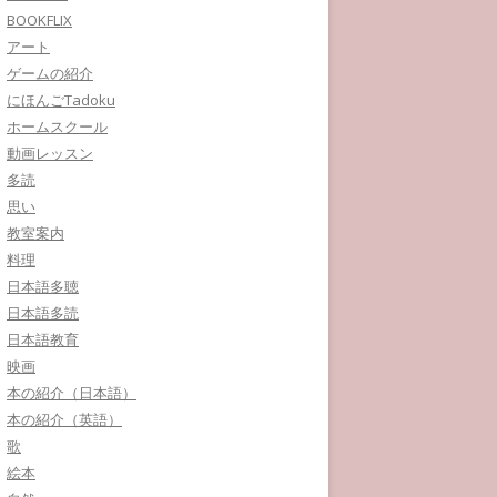
BOOKFLIX
アート
ゲームの紹介
にほんごTadoku
ホームスクール
動画レッスン
多読
思い
教室案内
料理
日本語多聴
日本語多読
日本語教育
映画
本の紹介（日本語）
本の紹介（英語）
歌
絵本