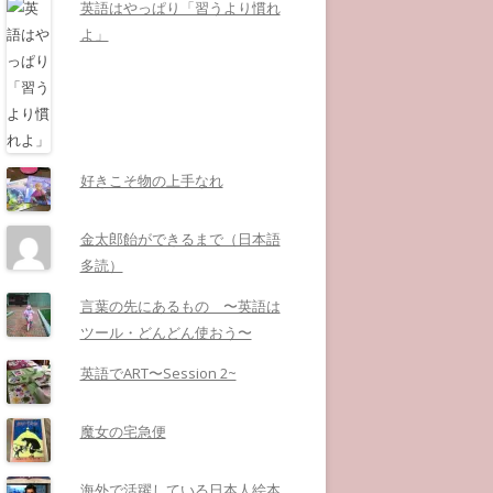
英語はやっぱり「習うより慣れ
よ」
好きこそ物の上手なれ
金太郎飴ができるまで（日本語
多読）
言葉の先にあるもの 〜英語は
ツール・どんどん使おう〜
英語でART〜Session 2~
魔女の宅急便
海外で活躍している日本人絵本