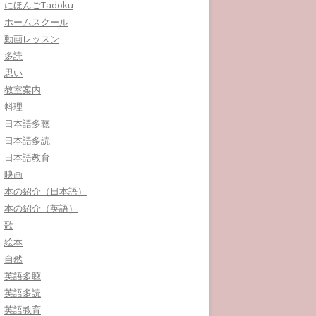
にほんごTadoku
ホームスクール
動画レッスン
多読
思い
教室案内
料理
日本語多聴
日本語多読
日本語教育
映画
本の紹介（日本語）
本の紹介（英語）
歌
絵本
自然
英語多聴
英語多読
英語教育