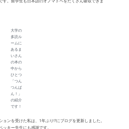
です。留学生も日本語のオノマトペをたくさん吸収できま
大学の
多読ル
ームに
あるま
いさん
の本の
中から
ひとつ
「つん
つんぱ
ん！」
の紹介
です！
ョンを受けた私は、1年ぶり!?にブログを更新しました。
ベッキー先生にも感謝です。