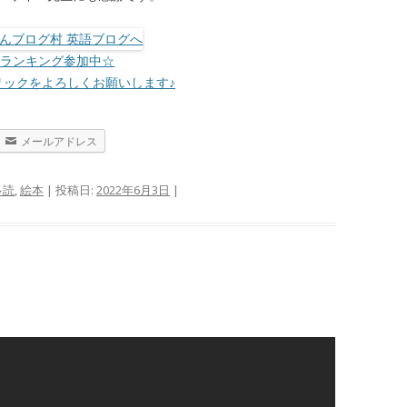
☆ランキング参加中☆
リックをよろしくお願いします♪
メールアドレス
多読
,
絵本
| 投稿日:
2022年6月3日
|