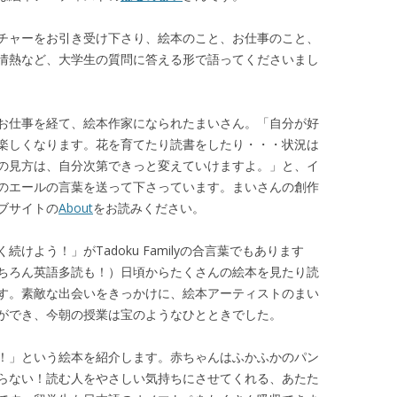
チャーをお引き受け下さり、絵本のこと、お仕事のこと、
情熱など、大学生の質問に答える形で語ってくださいまし
お仕事を経て、絵本作家になられたまいさん。「自分が好
楽しくなります。花を育てたり読書をしたり・・・状況は
の見方は、自分次第できっと変えていけますよ。」と、イ
のエールの言葉を送って下さっています。まいさんの創作
ブサイトの
About
をお読みください。
けよう！」がTadoku Familyの合言葉でもあります
ちろん英語多読も！）日頃からたくさんの絵本を見たり読
す。素敵な出会いをきっかけに、絵本アーティストのまい
ができ、今朝の授業は宝のようなひとときでした。
！」という絵本を紹介します。赤ちゃんはふかふかのパン
らない！読む人をやさしい気持ちにさせてくれる、あたた