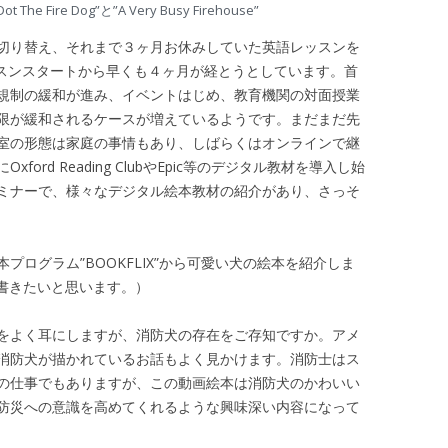
he Fire Dog”と”A Very Busy Firehouse”
切り替え、それまで３ヶ月お休みしていた英語レッスンを
ッスンスタートから早くも４ヶ月が経とうとしています。首
規制の緩和が進み、イベントはじめ、教育機関の対面授業
限が緩和されるケースが増えているようです。まだまだ先
室の形態は家庭の事情もあり、しばらくはオンラインで継
rd Reading ClubやEpic等のデジタル教材を導入し始
ミナーで、様々なデジタル絵本教材の紹介があり、さっそ
ログラム”BOOKFLIX”から可愛い犬の絵本を紹介しま
く書きたいと思います。）
をよく耳にしますが、消防犬の存在をご存知ですか。アメ
消防犬が描かれているお話もよく見かけます。消防士はス
の仕事でもありますが、この動画絵本は消防犬のかわいい
防災への意識を高めてくれるような興味深い内容になって