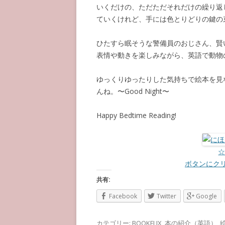
いくだけの、ただただそれだけの繰り返
ていくけれど、手には色とりどりの鍵の
ひたすら眠そうな警備員のおじさん、賢
表情や動きを楽しみながら、英語で動物
ゆっくりゆったりした気持ちで絵本を見
んね。〜Good Night〜
Happy Bedtime Reading!
ボタンにク
共有:
Facebook
Twitter
Google
カテゴリー:
BOOKFLIX
,
本の紹介（英語）
,