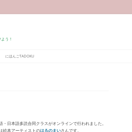
けよう！
コンテンツへ移動
にほんごTADOKU
語・日本語多読合同クラスがオンラインで行われました。
は絵本アーティストの
はるのまい
さんです。