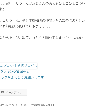
し。賢いゴリラくんがおじさんのあとをひょこひょこつい
束が…！
いゴリラくん、そして動物園の仲間たちのほのぼのとした
の名前を読みあげていきましょう。
ながらあくびが出て、うとうと眠ってしまうかもしれませ
☆ランキング参加中☆
リックをよろしくお願いします♪
メールアドレス
絵本
,
英語多読
| 投稿日:
2020年9月24日
|