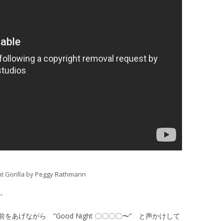
t Gorilla by Peggy Rathmann
“。
げながら ”Good Night 〇〇〇〇〜” と声かけして