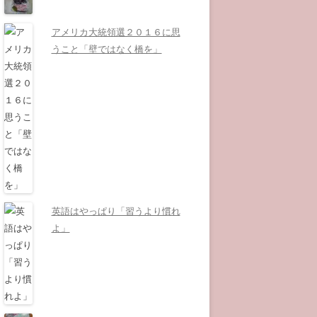
アメリカ大統領選２０１６に思
うこと「壁ではなく橋を」
英語はやっぱり「習うより慣れ
よ」