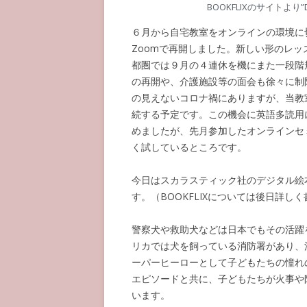
BOOKFLIXのサイトより”Dot T
６月から自宅教室をオンラインの環境に
Zoomで再開しました。新しい形のレ
都圏では９月の４連休を機にまた一段階
の再開や、介護施設等の面会も徐々に制
の見えないコロナ禍にありますが、当教
続する予定です。この機会に英語多読用にOxfo
めましたが、先月参加したオンラインセ
く試しているところです。
今日はスカラスティック社のデジタル絵本プ
す。（BOOKFLIXについては後日詳し
警察犬や救助犬などは日本でもその活躍
リカでは犬を飼っている消防署があり、
ーパーヒーローとして子どもたちの憧れ
エピソードと共に、子どもたちが火事や
います。