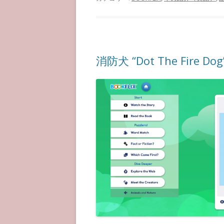
消防犬 “Dot The Fire Dog