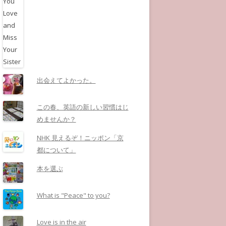
出会えてよかった。
この春、英語の新しい習慣はじ
めませんか？
NHK 見えるぞ！ニッポン「京
都について」
本を選ぶ
What is "Peace" to you?
Love is in the air