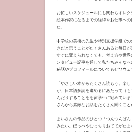
お忙しいスケジュールにも関わらずレク
絵本作家になるまでの経緯やお仕事への
た。
中学校の美術の先生や特別支援学級での
きだと思うことがたくさんあると毎日が
すぐに変えられなくても、考え方や世界
ンタビュー記事を通して私たちみんなへ
秘話やプロフィールについてもぜひウェ
「やさしい本からたくさん読もう。楽しく続
が、日本語多読を進めるにあたって（も
んだりすることをを留学生に勧めていま
さんから素敵なお話をたくさん聞くこと
まいさんの作品のひとつ「つんつんぱん
みたい。ほっぺやむっちりおててがたま